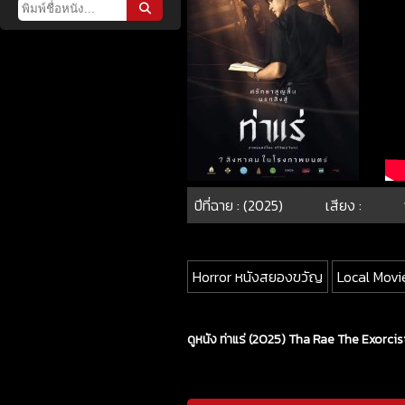
ปีที่ฉาย : (2025)
เสียง :
Horror หนังสยองขวัญ
Local Movi
ดูหนัง ท่าแร่ (2025) Tha Rae The Exorcis