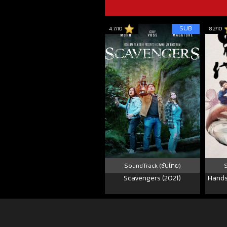
SUB
4.7/10
8.2/10
SoundTrack (ซับไทย)
Scavengers (2021)
Handso