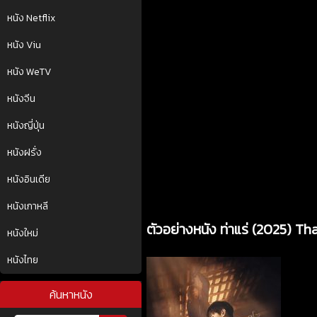
หนัง Netflix
หนัง Viu
หนัง WeTV
หนังจีน
หนังญี่ปุ่น
หนังฝรั่ง
หนังอินเดีย
หนังเกาหลี
ตัวอย่างหนัง ท่าแร่ (2025) T
หนังใหม่
หนังไทย
ค้นหาหนัง