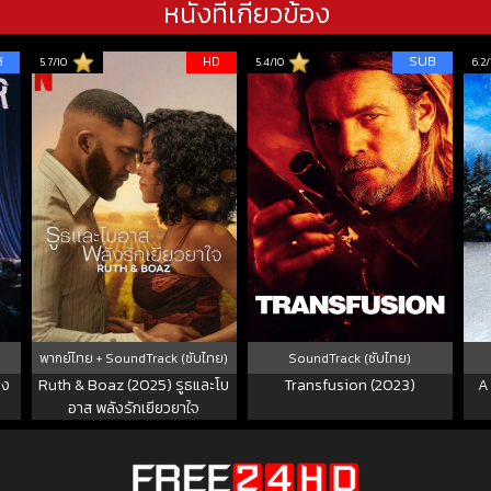
หนังที่เกี่ยวข้อง
B
HD
SUB
5.7/10
5.4/10
6.2/
พากย์ไทย + SoundTrack (ซับไทย)
SoundTrack (ซับไทย)
าง
Ruth & Boaz (2025) รูธและโบ
Transfusion (2023)
A
อาส พลังรักเยียวยาใจ