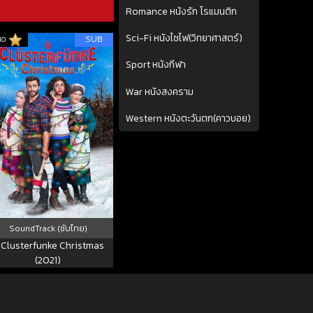
Romance หนังรัก โรแมนติก
Sci-Fi หนังไซไฟ(วิทยาศาสตร์)
SUB
10
Sport หนังกีฬา
War หนังสงคราม
Western หนังตะวันตก(คาวบอย)
SoundTrack (ซับไทย)
 Clusterfunke Christmas
(2021)