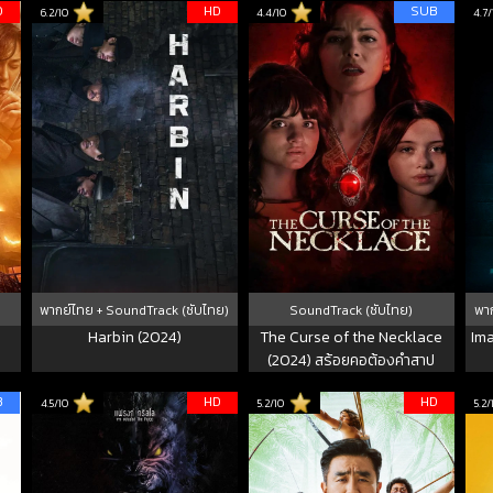
D
HD
SUB
6.2/10
4.4/10
4.7/
พากย์ไทย + SoundTrack (ซับไทย)
SoundTrack (ซับไทย)
พาก
Harbin (2024)
The Curse of the Necklace
Ima
(2024) สร้อยคอต้องคำสาป
B
HD
HD
4.5/10
5.2/10
5.2/