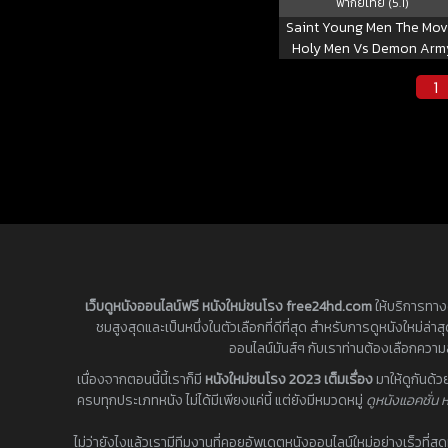
พากย์ไทย (5.1)
Saint Young Men The Mov
Holy Men Vs Demon Arm
(2024) ศาสดาลาพักร้อน เดอะ
1
วี่
เว็บดูหนังออนไลน์ฟรี หนังใหม่ชนโรง free24hd.com
ให้บริการทางด
ชมสูงสุดและเป็นหนึ่งในตัวเลือกที่ดีที่สุด สำหรับการดูหนังใหม่ล
ออนไลน์มันส์ๆ กับเราท่านต้องเลือกควา
เนื่องจากตอนนี้นี้เราก็มี
หนังใหม่ชนโรง 2023 เต็มเรื่อง
มาให้ดูกันด้
ครบทุกประเภทหนัง ไม่ได้มีเพียงแค่นี้ แต่ยังมีหมวดหมู่
ดูหนังแอคชั่น ห
ไม่ว่ายังไงแล้วเรามีทีมงานที่คอยอัพเดตหนังออนไลน์ใหม่อย่างเร็วที่สุ