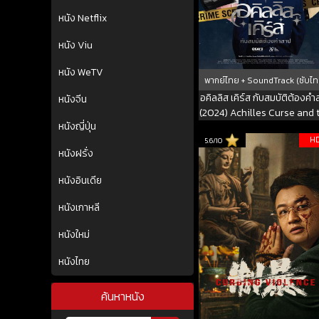
หนัง Netflix
หนัง Viu
หนัง WeTV
พากย์ไทย + SoundTrack (ซับไท
อคิลลิส เคิร์ส กับสมบัติต้องค
หนังจีน
(2024) Achilles Curse and 
หนังญี่ปุ่น
Curse of Treasure
H
5.6/10
หนังฝรั่ง
หนังอินเดีย
หนังเกาหลี
หนังใหม่
หนังไทย
ค้นหาหนัง