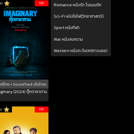
HD
10
Romance หนังรัก โรแมนติก
Sci-Fi หนังไซไฟ(วิทยาศาสตร์)
Sport หนังกีฬา
War หนังสงคราม
Western หนังตะวันตก(คาวบอย)
ย์ไทย + SoundTrack (ซับไทย)
ginary (2024) ตุ๊กตาซาตาน
HD
10