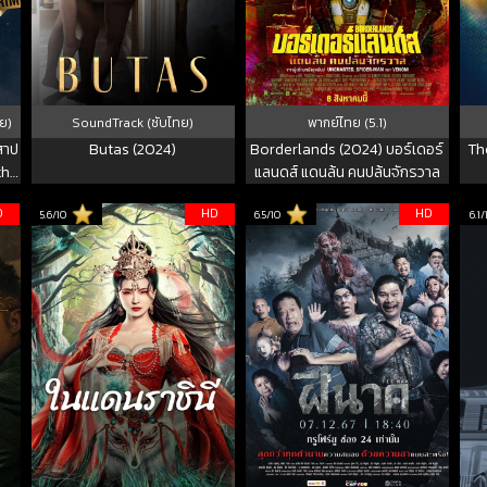
ย)
SoundTrack (ซับไทย)
พากย์ไทย (5.1)
ำสาป
Butas (2024)
Borderlands (2024) บอร์เดอร์
Th
the
แลนดส์ แดนล้น คนปล้นจักรวาล
D
HD
HD
5.6/10
6.5/10
6.1/