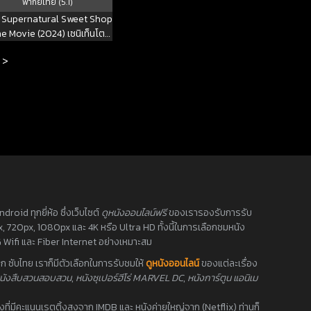
พากย์ไทย (5.1)
 Supernatural Sweet Shop
e Movie (2024) เซนิเท็นโต
นลึกลับกับขนมวิเศษ เดอะมูฟวี่
>
oid ทุกยี่ห้อ ซึ่งเว็บไซต์
ดูหนังออนไลน์ฟรี
ของเรารองรับการรับ
0px, 720px, 1080px และ 4K หรือ Ultra HD ทั้งนี้ในการเลือกชมหนัง
 Wifi และ Fiber Internet อย่างเหมาะสม
 ซับไทย เราก็มีตัวเลือกในการรับชมให้
ดูหนังออนไลน์
ของแต่ละเรื่อง
นังสืบสวนสอบสวน
,
หนังซุเปอร์ฮีโร่ MARVEL DC
,
หนังการ์ตูน แอนิเม
นังที่มีคะแนนเรตติ้งสูงจาก IMDB และ หนังค่ายใหญ่จาก (Netflix) ท่านก็