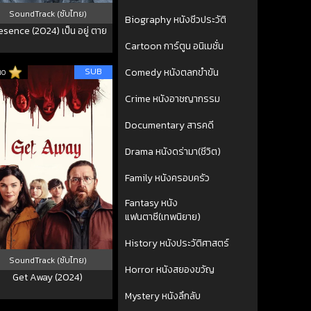
SoundTrack (ซับไทย)
Biography หนังชีวประวัติ
esence (2024) เป็น อยู่ ตาย
Cartoon การ์ตูน อนิเมชั่น
SUB
Comedy หนังตลกขำขัน
10
Crime หนังอาชญากรรม
Documentary สารคดี
Drama หนังดร่ามา(ชีวิต)
Family หนังครอบครัว
Fantasy หนัง
แฟนตาซี(เทพนิยาย)
History หนังประวัติศาสตร์
SoundTrack (ซับไทย)
Horror หนังสยองขวัญ
Get Away (2024)
Mystery หนังลึกลับ