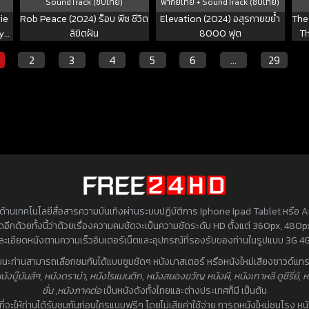
SoundTrack (ซับไทย)
พากย์ไทย + SoundTrack (ซับไทย)
ie
Rob Peace (2024) ร็อบ พีซ ชีวิต
Elevation (2024) อสุรกายขย้ำ
The
y
ลิขิตฝัน
8000 ฟุต
Th
มูฟ
ร้า
2
3
4
5
6
…
29
้านเทคโนโลยีสื่อสารความบันเทิงผ่านระบบปฏิบัติการ Iphone Ipad Tablet หรือ Andr
่าสุดอีกด้วยทั้งนี้ว่าด้วยเรื่องความคมชัดจะเป็นความชัดระดับ HD ตั้งแต่ 360px, 48
มละเอียดหนังตามความเร็วอินเตอร์เน็ตและอุปกรณ์ที่รองรับของท่านในรูปแบบ 3G 4G
วยนะท่านสามารถเลือกชมกันได้แบบซูมชัดๆ หนังมาสเตอร์ หรือหนังใหม่เสียงซาวด์แทรก
นังบู๊มันส์ๆ
,
หนังดราม่า
,
หนังโรแมนติก
,
หนังสยองขวัญ หนังผี
,
หนังเกาหลี ดูซีรี่ย์
,
ห
ชั่น
,
หนังภาคต่อ
เป็นหนังดังทั้งไทยและต่างประเทศก็มี เป็นต้น
ดที่จะให้ท่านได้รับชมกันก่อนใครแบบฟรีๆ โดยไม่เสียค่าใช้จ่าย การดูหนังใหม่ชนโรง ห