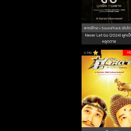
พากย์ไทย + SoundTrack (ซับไท
Never Let Go (2024) ผูกเป
หลุดตาย
H
3.7/10