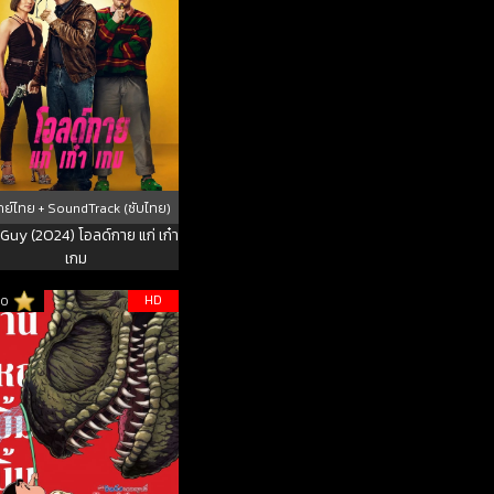
ย์ไทย + SoundTrack (ซับไทย)
Guy (2024) โอลด์กาย แก่ เก๋า
เกม
HD
10