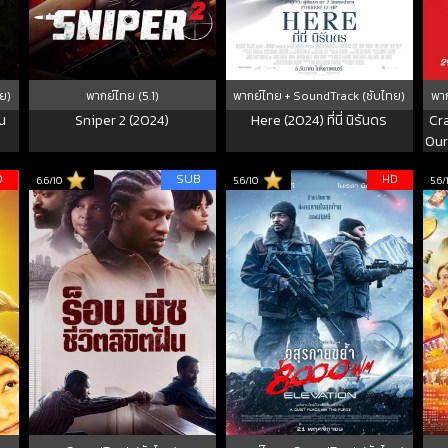
ย)
พากย์ไทย (5.1)
พากย์ไทย + SoundTrack (ซับไทย)
พาก
็น
Sniper 2 (2024)
Here (2024) ที่นี่ นิรันดร
Cr
Our
จ
D
SUB
HD
6.6/10
5.6/10
5.6/