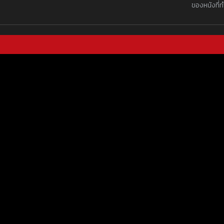
ของหนังที่ท