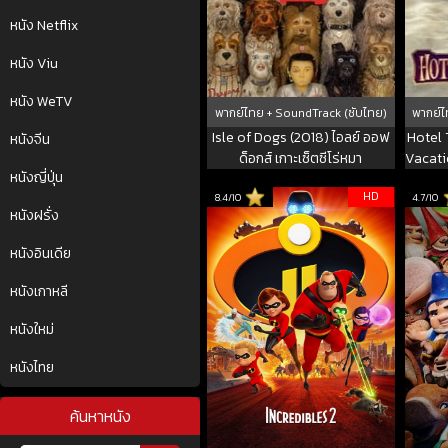
หนัง Netflix
หนัง Viu
หนัง WeTV
พากย์ไทย + SoundTrack (ซับไทย)
พากย์ไ
Isle of Dogs (2018) ไอลย์ ออฟ
Hotel 
หนังจีน
ด็อกส์ เกาะเซ็ตซีโร่หมา
Vacati
หนังญี่ปุ่น
HD
8.4/10
4.7/10
หนังฝรั่ง
หนังอินเดีย
หนังเกาหลี
หนังใหม่
หนังไทย
ค้นหาหนัง