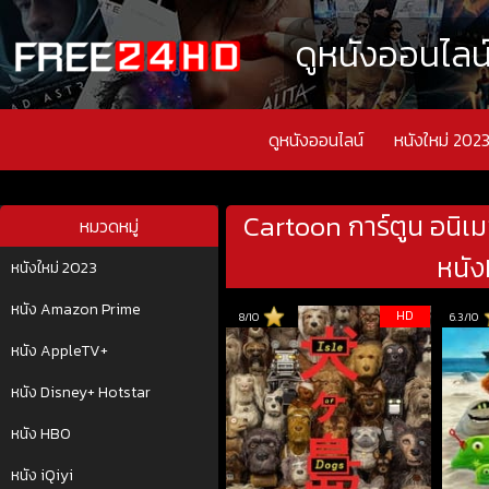
ดูหนังออนไลน์
ดูหนังออนไลน์
หนังใหม่ 202
Cartoon การ์ตูน อนิเมช
หมวดหมู่
หนัง
หนังใหม่ 2023
หนัง Amazon Prime
HD
8/10
6.3/10
หนัง AppleTV+
หนัง Disney+ Hotstar
หนัง HBO
หนัง iQiyi