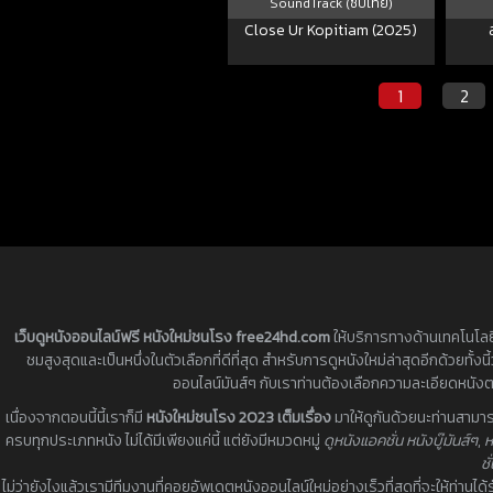
SoundTrack (ซับไทย)
Close Ur Kopitiam (2025)
1
2
เว็บดูหนังออนไลน์ฟรี หนังใหม่ชนโรง free24hd.com
ให้บริการทางด้านเทคโนโลยี
ชมสูงสุดและเป็นหนึ่งในตัวเลือกที่ดีที่สุด สำหรับการดูหนังใหม่ล่าสุดอีกด้วยท
ออนไลน์มันส์ๆ กับเราท่านต้องเลือกความละเอียดหนัง
เนื่องจากตอนนี้นี้เราก็มี
หนังใหม่ชนโรง 2023 เต็มเรื่อง
มาให้ดูกันด้วยนะท่านสามาร
ครบทุกประเภทหนัง ไม่ได้มีเพียงแค่นี้ แต่ยังมีหมวดหมู่
ดูหนังแอคชั่น หนังบู๊มันส์ๆ
,
ห
ชั
ไม่ว่ายังไงแล้วเรามีทีมงานที่คอยอัพเดตหนังออนไลน์ใหม่อย่างเร็วที่สุดที่จะให้ท่าน