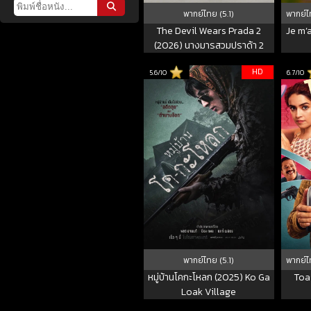
พากย์ไทย (5.1)
พากย์ไ
The Devil Wears Prada 2
Je m’
(2026) นางมารสวมปราด้า 2
HD
5.6/10
6.7/10
พากย์ไทย (5.1)
พากย์ไ
หมู่บ้านโคกะโหลก (2025) Ko Ga
Toas
Loak Village