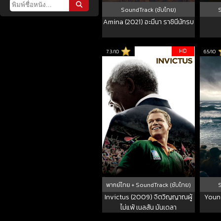
SoundTrack (ซับไทย)
Amina (2021) อะมีนา ราชินีนักรบ
HD
7.3/10
6.5/10
พากย์ไทย + SoundTrack (ซับไทย)
Invictus (2009) จิตวิญญาณผู้
Youn
ไม่แพ้ เนลสัน มันเดลา