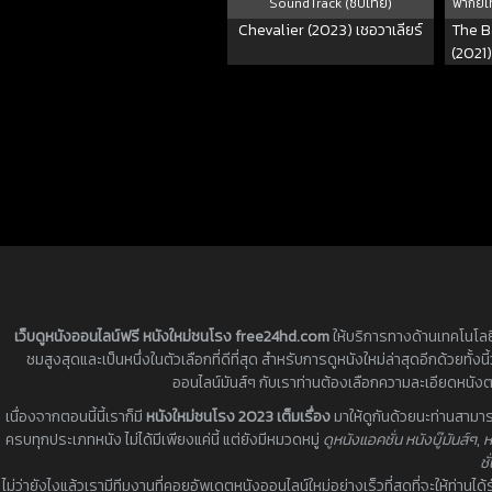
SoundTrack (ซับไทย)
พากย์ไ
Chevalier (2023) เชอวาเลียร์
The B
(2021)
เว็บดูหนังออนไลน์ฟรี หนังใหม่ชนโรง free24hd.com
ให้บริการทางด้านเทคโนโลยี
ชมสูงสุดและเป็นหนึ่งในตัวเลือกที่ดีที่สุด สำหรับการดูหนังใหม่ล่าสุดอีกด้วยท
ออนไลน์มันส์ๆ กับเราท่านต้องเลือกความละเอียดหนัง
เนื่องจากตอนนี้นี้เราก็มี
หนังใหม่ชนโรง 2023 เต็มเรื่อง
มาให้ดูกันด้วยนะท่านสามาร
ครบทุกประเภทหนัง ไม่ได้มีเพียงแค่นี้ แต่ยังมีหมวดหมู่
ดูหนังแอคชั่น หนังบู๊มันส์ๆ
,
ห
ชั
ไม่ว่ายังไงแล้วเรามีทีมงานที่คอยอัพเดตหนังออนไลน์ใหม่อย่างเร็วที่สุดที่จะให้ท่าน