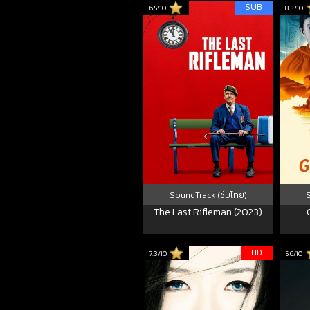
SUB
6.5/10
8.3/10
SoundTrack (ซับไทย)
The Last Rifleman (2023)
HD
7.3/10
5.6/10