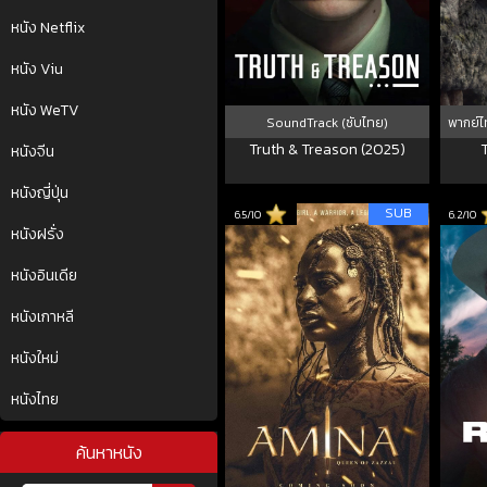
หนัง Netflix
หนัง Viu
หนัง WeTV
SoundTrack (ซับไทย)
พากย์ไ
Truth & Treason (2025)
หนังจีน
หนังญี่ปุ่น
SUB
6.5/10
6.2/10
หนังฝรั่ง
หนังอินเดีย
หนังเกาหลี
หนังใหม่
หนังไทย
ค้นหาหนัง