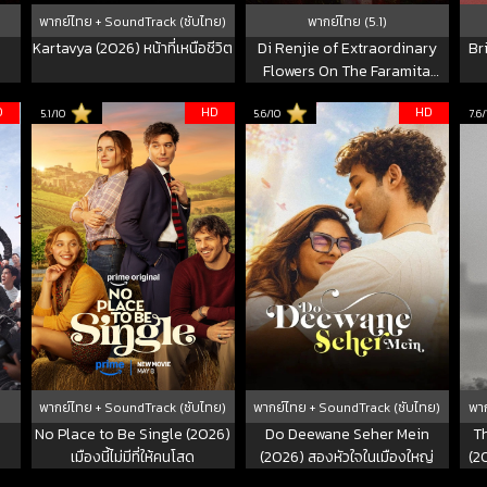
พากย์ไทย + SoundTrack (ซับไทย)
พากย์ไทย (5.1)
Kartavya (2026) หน้าที่เหนือชีวิต
Di Renjie of Extraordinary
Br
Flowers On The Faramita
(2025) ตี๋เหรินเจี๋ย ดอกพลับพลึง
D
HD
HD
5.1/10
5.6/10
7.6/
แดนพิศวง
พากย์ไทย + SoundTrack (ซับไทย)
พากย์ไทย + SoundTrack (ซับไทย)
พาก
No Place to Be Single (2026)
Do Deewane Seher Mein
Th
เมืองนี้ไม่มีที่ให้คนโสด
(2026) สองหัวใจในเมืองใหญ่
(20