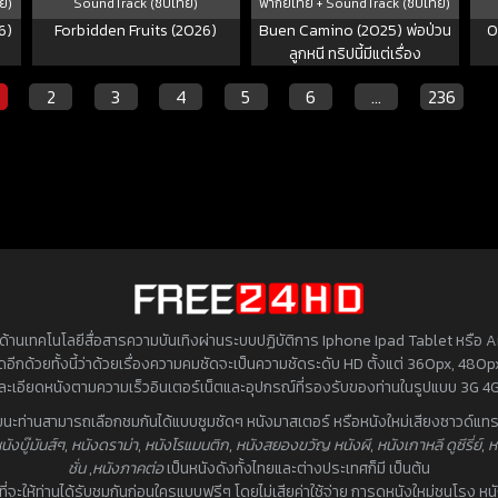
ย)
SoundTrack (ซับไทย)
พากย์ไทย + SoundTrack (ซับไทย)
6)
Forbidden Fruits (2026)
Buen Camino (2025) พ่อป่วน
O
ลูกหนี ทริปนี้มีแต่เรื่อง
2
3
4
5
6
…
236
้านเทคโนโลยีสื่อสารความบันเทิงผ่านระบบปฏิบัติการ Iphone Ipad Tablet หรือ Andr
่าสุดอีกด้วยทั้งนี้ว่าด้วยเรื่องความคมชัดจะเป็นความชัดระดับ HD ตั้งแต่ 360px, 48
มละเอียดหนังตามความเร็วอินเตอร์เน็ตและอุปกรณ์ที่รองรับของท่านในรูปแบบ 3G 4G
วยนะท่านสามารถเลือกชมกันได้แบบซูมชัดๆ หนังมาสเตอร์ หรือหนังใหม่เสียงซาวด์แทรก
นังบู๊มันส์ๆ
,
หนังดราม่า
,
หนังโรแมนติก
,
หนังสยองขวัญ หนังผี
,
หนังเกาหลี ดูซีรี่ย์
,
ห
ชั่น
,
หนังภาคต่อ
เป็นหนังดังทั้งไทยและต่างประเทศก็มี เป็นต้น
ดที่จะให้ท่านได้รับชมกันก่อนใครแบบฟรีๆ โดยไม่เสียค่าใช้จ่าย การดูหนังใหม่ชนโรง ห