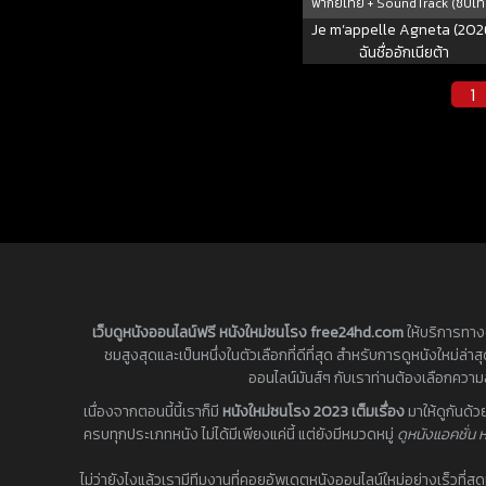
พากย์ไทย + SoundTrack (ซับไท
Je m’appelle Agneta (202
ฉันชื่ออักเนียต้า
1
เว็บดูหนังออนไลน์ฟรี หนังใหม่ชนโรง free24hd.com
ให้บริการทางด
ชมสูงสุดและเป็นหนึ่งในตัวเลือกที่ดีที่สุด สำหรับการดูหนังใหม่ล
ออนไลน์มันส์ๆ กับเราท่านต้องเลือกควา
เนื่องจากตอนนี้นี้เราก็มี
หนังใหม่ชนโรง 2023 เต็มเรื่อง
มาให้ดูกันด้
ครบทุกประเภทหนัง ไม่ได้มีเพียงแค่นี้ แต่ยังมีหมวดหมู่
ดูหนังแอคชั่น ห
ไม่ว่ายังไงแล้วเรามีทีมงานที่คอยอัพเดตหนังออนไลน์ใหม่อย่างเร็วที่สุ