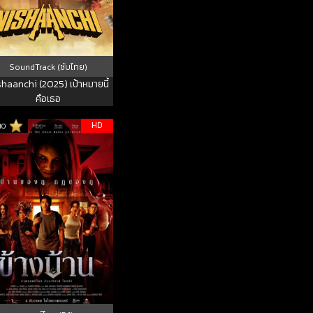
SoundTrack (ซับไทย)
haanchi (2025) เป้าหมายนี้
คือเธอ
HD
10