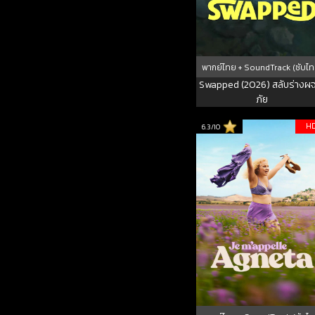
พากย์ไทย + SoundTrack (ซับไท
Swapped (2026) สลับร่าง
ภัย
H
6.3/10