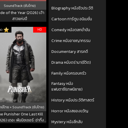
SoundTrack (ซับไทย)
Biography หนังชีวประวัติ
ide of the Year (2026) เจ้า
สาวแห่งปี
Cartoon การ์ตูน อนิเมชั่น
HD
Comedy หนังตลกขำขัน
10
Crime หนังอาชญากรรม
Documentary สารคดี
Drama หนังดร่ามา(ชีวิต)
Family หนังครอบครัว
Fantasy หนัง
แฟนตาซี(เทพนิยาย)
History หนังประวัติศาสตร์
ย์ไทย + SoundTrack (ซับไทย)
Horror หนังสยองขวัญ
e Punisher One Last Kill
26) เดอะ พันนิชเชอร์: ฆ่าทิ้ง
Mystery หนังลึกลับ
ทวน