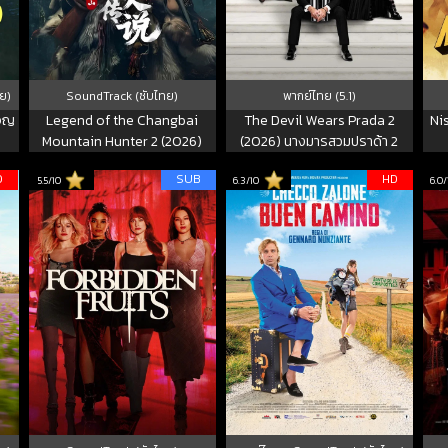
ย)
SoundTrack (ซับไทย)
พากย์ไทย (5.1)
ผจญ
Legend of the Changbai
The Devil Wears Prada 2
Nis
Mountain Hunter 2 (2026)
(2026) นางมารสวมปราด้า 2
D
SUB
HD
5.5/10
6.3/10
6.0/