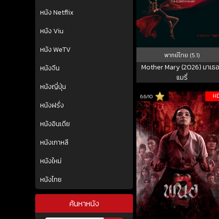
หนัง Netflix
หนัง Viu
หนัง WeTV
พากย์ไทย (5.1)
Mother Mary (2026) มาเธอ
หนังจีน
แมรี่
หนังญี่ปุ่น
H
6.6/10
หนังฝรั่ง
หนังอินเดีย
หนังเกาหลี
หนังใหม่
หนังไทย
ค้นหาหนัง