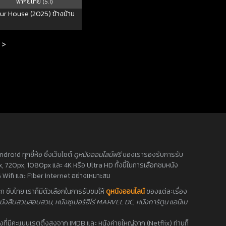
พากย์ไทย (5.1)
ur House (2025) ข้างบ้าน
>
oid ทุกยี่ห้อ ซึ่งเว็บไซต์
ดูหนังออนไลน์ฟรี
ของเรารองรับการรับ
0px, 720px, 1080px และ 4K หรือ Ultra HD ทั้งนี้ในการเลือกชมหนัง
 Wifi และ Fiber Internet อย่างเหมาะสม
 ซับไทย เราก็มีตัวเลือกในการรับชมให้
ดูหนังออนไลน์
ของแต่ละเรื่อง
นังสืบสวนสอบสวน
,
หนังซุเปอร์ฮีโร่ MARVEL DC
,
หนังการ์ตูน แอนิเม
นังที่มีคะแนนเรตติ้งสูงจาก IMDB และ หนังค่ายใหญ่จาก (Netflix) ท่านก็