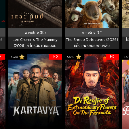
พากย์ไทย (5.1)
พากย์ไทย (5.1)
ร์
Lee Cronin’s The Mummy
The Sheep Detectives (2026)
โ
(2026) ลี โครนิน เดอะ มัมมี่
แก๊งแกะรอยยอดนักสืบ
D
HD
HD
6.2/10
5.6/10
5.6/