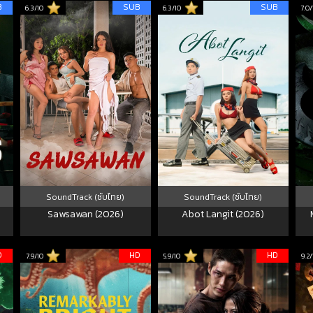
B
SUB
SUB
6.3/10
6.3/10
7.0/
SoundTrack (ซับไทย)
SoundTrack (ซับไทย)
Sawsawan (2026)
Abot Langit (2026)
D
HD
HD
7.9/10
5.9/10
9.2/