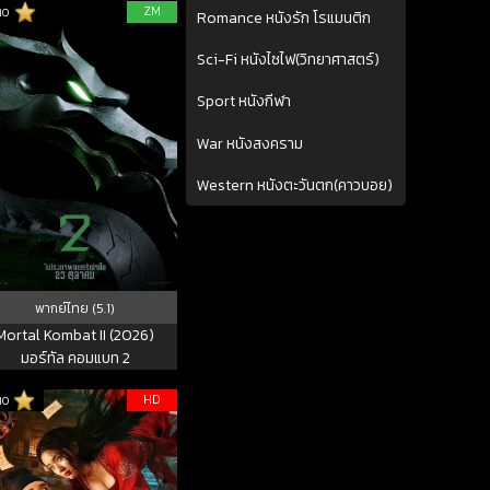
ZM
10
Romance หนังรัก โรแมนติก
Sci-Fi หนังไซไฟ(วิทยาศาสตร์)
Sport หนังกีฬา
War หนังสงคราม
Western หนังตะวันตก(คาวบอย)
พากย์ไทย (5.1)
Mortal Kombat II (2026)
มอร์ทัล คอมแบท 2
HD
10