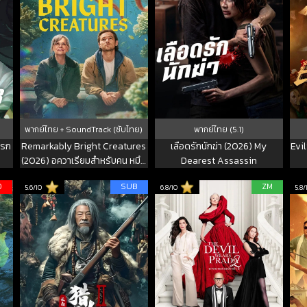
พากย์ไทย + SoundTrack (ซับไทย)
พากย์ไทย (5.1)
บรก
Remarkably Bright Creatures
เลือดรักนักฆ่า (2026) My
Evi
(2026) อควาเรียมสำหรับคน หมึก
Dearest Assassin
และสิ่งของ
D
SUB
ZM
5.6/10
6.8/10
5.8/