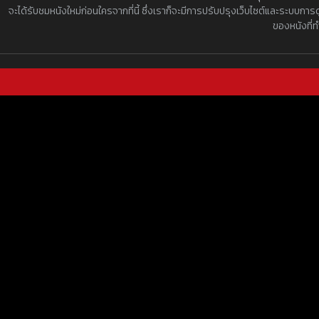
จะได้รับชมหนังใหม่ก่อนใครจากที่นี้ ซึ่งเราก็จะมีการปรับปรุงเว็บไซต์และระบบการด
ของหนังที่ท