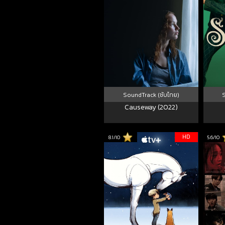
SoundTrack (ซับไทย)
Causeway (2022)
HD
8.1/10
5.6/10