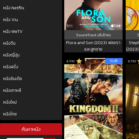
หนัง Netflix
หนัง Viu
หนัง WeTV
SoundTrack (ซับไทย)
Flora and Son (2023) ฟลอรา
Step
หนังจีน
และลูกชาย
(2023)
หนังญี่ปุ่น
SUB
6.7/10
6.7/10
หนังฝรั่ง
หนังอินเดีย
หนังเกาหลี
หนังใหม่
หนังไทย
ค้นหาหนัง