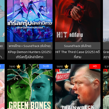
ย)
พากย์ไทย + SoundTrack (ซับไทย)
SoundTrack (ซับไทย)
KPop Demon Hunters (2025)
HIT The Third Case (2025) คดี
Gre
สำ
เกิร์ลกรุ๊ปนักล่าปีศาจ
ที่สาม
ควา
B
SUB
HD
7.6/10
5.6/10
5.3/