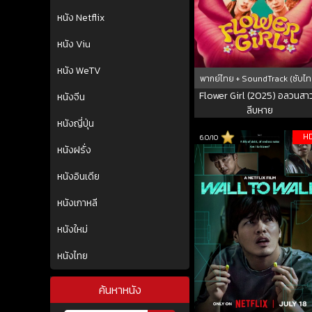
หนัง Netflix
หนัง Viu
หนัง WeTV
พากย์ไทย + SoundTrack (ซับไท
Flower Girl (2025) อลวนสา
หนังจีน
ลีบหาย
หนังญี่ปุ่น
H
6.0/10
หนังฝรั่ง
หนังอินเดีย
หนังเกาหลี
หนังใหม่
หนังไทย
ค้นหาหนัง