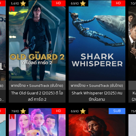
D
HD
HD
5.4/10
6.9/10
7.0/
ย)
พากย์ไทย + SoundTrack (ซับไทย)
พากย์ไทย + SoundTrack (ซับไทย)
The Old Guard 2 (2025) ดิ โอ
Shark Whisperer (2025) คน
K
อภิ
ลด์ การ์ด 2
รักษ์ฉลาม
(2
พพา
D
HD
SUB
7.9/10
6.9/10
7.5/