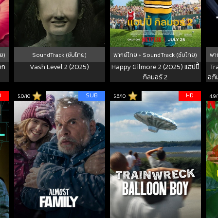
ย)
SoundTrack (ซับไทย)
พากย์ไทย + SoundTrack (ซับไทย)
พาก
วก
Vash Level 2 (2025)
Happy Gilmore 2 (2025) แฮปปี้
Tr
กิลมอร์ 2
อภิ
D
SUB
HD
5.0/10
5.6/10
4.9/