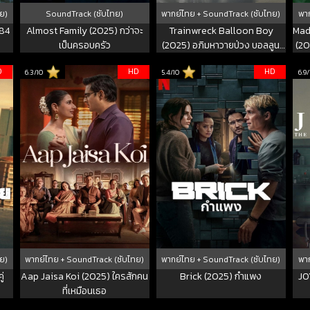
ย)
SoundTrack (ซับไทย)
พากย์ไทย + SoundTrack (ซับไทย)
พาก
 84
Almost Family (2025) กว่าจะ
Trainwreck Balloon Boy
Mad
เป็นครอบครัว
(2025) อภิมหาวายป่วง บอลลูน
(20
บอย
D
HD
HD
6.3/10
5.4/10
6.9/
ย)
พากย์ไทย + SoundTrack (ซับไทย)
พากย์ไทย + SoundTrack (ซับไทย)
พาก
ู่
Aap Jaisa Koi (2025) ใครสักคน
Brick (2025) กำแพง
JO
ที่เหมือนเธอ