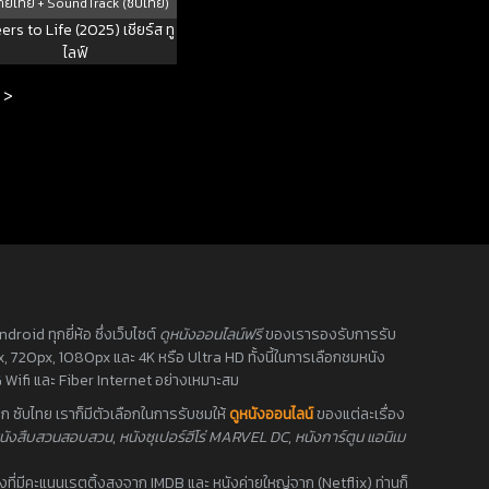
ย์ไทย + SoundTrack (ซับไทย)
rs to Life (2025) เชียร์ส ทู
ไลฟ์
>
oid ทุกยี่ห้อ ซึ่งเว็บไซต์
ดูหนังออนไลน์ฟรี
ของเรารองรับการรับ
0px, 720px, 1080px และ 4K หรือ Ultra HD ทั้งนี้ในการเลือกชมหนัง
 Wifi และ Fiber Internet อย่างเหมาะสม
 ซับไทย เราก็มีตัวเลือกในการรับชมให้
ดูหนังออนไลน์
ของแต่ละเรื่อง
นังสืบสวนสอบสวน
,
หนังซุเปอร์ฮีโร่ MARVEL DC
,
หนังการ์ตูน แอนิเม
นังที่มีคะแนนเรตติ้งสูงจาก IMDB และ หนังค่ายใหญ่จาก (Netflix) ท่านก็