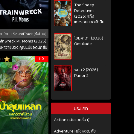
The Sheep
Detectives
(2026) แก๊ง
แกะรอยยอดนักสืบ
ย์ไทย + SoundTrack (ซับไทย)
โอมุคาเดะ (2026)
ainwreck P.I. Moms (2025)
Omukade
มหาวายป่วง คุณแม่ยอดนักสืบ
HD
10
พนอ 2 (2026)
Panor 2
ประเภท
Action หนังแอคชั่น บู้
Adventure หนังผจญภัย