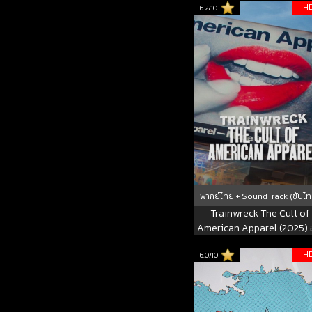
H
6.2/10
พากย์ไทย + SoundTrack (ซับไท
Trainwreck The Cult of
American Apparel (2025) 
มหาวายป่วง ลัทธิอเมริกันแอ
H
6.0/10
เรล