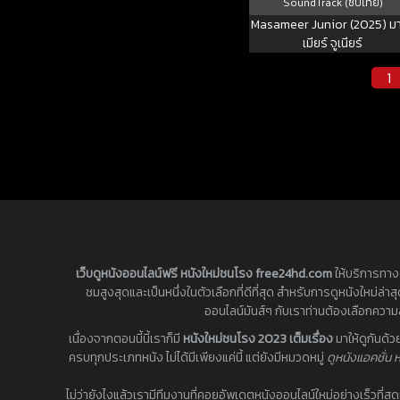
SoundTrack (ซับไทย)
Masameer Junior (2025) ม
เมียร์ จูเนียร์
1
เว็บดูหนังออนไลน์ฟรี หนังใหม่ชนโรง free24hd.com
ให้บริการทางด
ชมสูงสุดและเป็นหนึ่งในตัวเลือกที่ดีที่สุด สำหรับการดูหนังใหม่ล
ออนไลน์มันส์ๆ กับเราท่านต้องเลือกควา
เนื่องจากตอนนี้นี้เราก็มี
หนังใหม่ชนโรง 2023 เต็มเรื่อง
มาให้ดูกันด้
ครบทุกประเภทหนัง ไม่ได้มีเพียงแค่นี้ แต่ยังมีหมวดหมู่
ดูหนังแอคชั่น ห
ไม่ว่ายังไงแล้วเรามีทีมงานที่คอยอัพเดตหนังออนไลน์ใหม่อย่างเร็วที่สุ