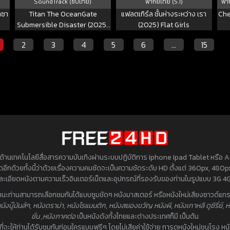
SoundTrack (ซับไทย)
พากย์ไทย (5.1)
พาก
าซา
Titan The OceanGate
แฟลตเกิร์ล ชั้นห่างระหว่าง เรา
Chee
Submersible Disaster (2025)
(2025) Flat Girls
วิบัติโอเชียนเกต
2
3
4
5
6
…
15
้านเทคโนโลยีสื่อสารความบันเทิงผ่านระบบปฏิบัติการ Iphone Ipad Tablet หรือ Andr
่าสุดอีกด้วยทั้งนี้ว่าด้วยเรื่องความคมชัดจะเป็นความชัดระดับ HD ตั้งแต่ 360px, 48
มละเอียดหนังตามความเร็วอินเตอร์เน็ตและอุปกรณ์ที่รองรับของท่านในรูปแบบ 3G 4G
วยนะท่านสามารถเลือกชมกันได้แบบซูมชัดๆ หนังมาสเตอร์ หรือหนังใหม่เสียงซาวด์แทรก
นังบู๊มันส์ๆ
,
หนังดราม่า
,
หนังโรแมนติก
,
หนังสยองขวัญ หนังผี
,
หนังเกาหลี ดูซีรี่ย์
,
ห
ชั่น
,
หนังภาคต่อ
เป็นหนังดังทั้งไทยและต่างประเทศก็มี เป็นต้น
ดที่จะให้ท่านได้รับชมกันก่อนใครแบบฟรีๆ โดยไม่เสียค่าใช้จ่าย การดูหนังใหม่ชนโรง ห