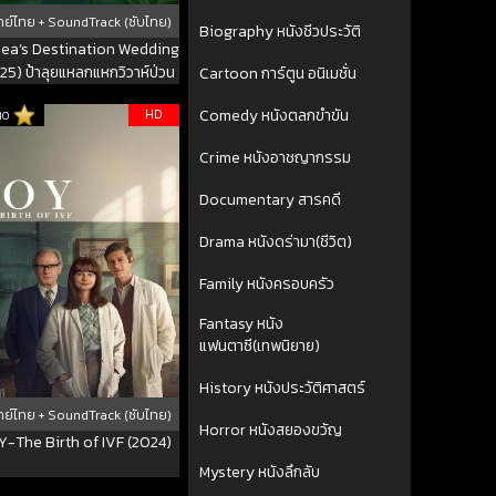
ย์ไทย + SoundTrack (ซับไทย)
Biography หนังชีวประวัติ
ea’s Destination Wedding
25) ป้าลุยแหลกแหกวิวาห์ป่วน
Cartoon การ์ตูน อนิเมชั่น
HD
Comedy หนังตลกขำขัน
10
Crime หนังอาชญากรรม
Documentary สารคดี
Drama หนังดร่ามา(ชีวิต)
Family หนังครอบครัว
Fantasy หนัง
แฟนตาซี(เทพนิยาย)
History หนังประวัติศาสตร์
ย์ไทย + SoundTrack (ซับไทย)
Horror หนังสยองขวัญ
Y-The Birth of IVF (2024)
Mystery หนังลึกลับ