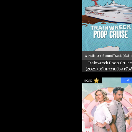
พากย์ไทย + SoundTrack (ซับไท
Trainwreck Poop Cruise
(2025) อภิมหาวายป่วง เรือ
ราญอุนจิ
SU
5.0/10