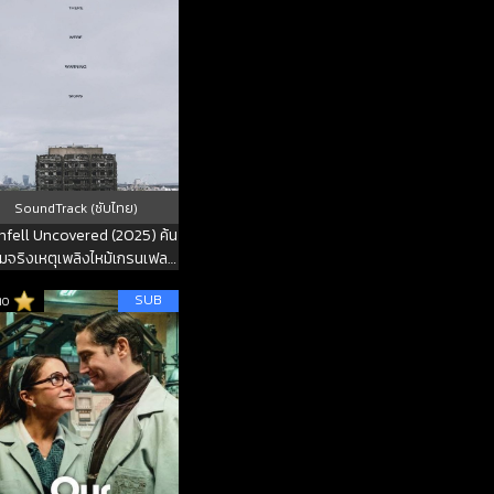
SoundTrack (ซับไทย)
nfell Uncovered (2025) ค้น
มจริงเหตุเพลิงไหม้เกรนเฟลล์
ทาวเวอร์
SUB
10