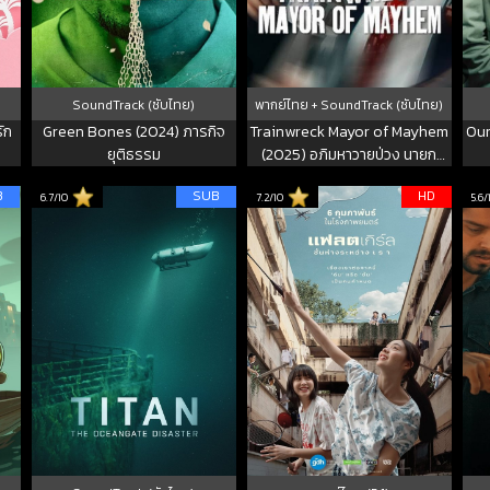
SoundTrack (ซับไทย)
พากย์ไทย + SoundTrack (ซับไทย)
ัก
Green Bones (2024) ภารกิจ
Trainwreck Mayor of Mayhem
Our
ยุติธรรม
(2025) อภิมหาวายป่วง นายก
เทศมนตรีแห่งความโกลาหล
B
SUB
HD
6.7/10
7.2/10
5.6/