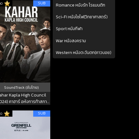
SUB
10
Romance หนังรัก โรแมนติก
Sci-Fi หนังไซไฟ(วิทยาศาสตร์)
Sport หนังกีฬา
War หนังสงคราม
Western หนังตะวันตก(คาวบอย)
SoundTrack (ซับไทย)
ahar Kapla High Council
024) คาฮาร์ อหังการท้าสภา
เถื่อน
SUB
10