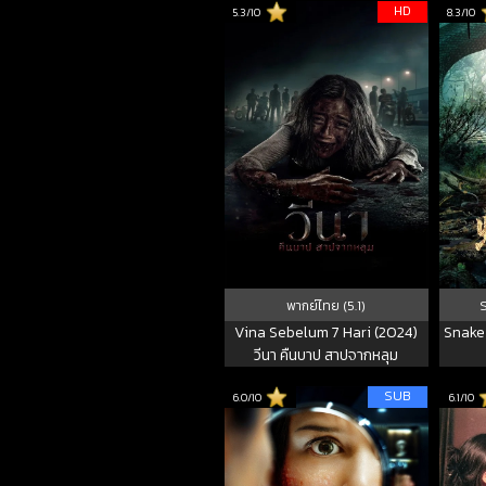
HD
5.3/10
8.3/10
พากย์ไทย (5.1)
Vina Sebelum 7 Hari (2024)
Snake 
วีนา คืนบาป สาปจากหลุม
SUB
6.0/10
6.1/10