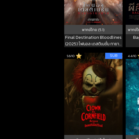
พากย์ไทย (5.1)
พากย์ไ
Final Destination Bloodlines
Bag
(2025) ไฟนอล เดสติเนชั่น ทายาท
โกงตาย
SUB
5.6/10
4.4/10