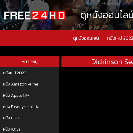
ดูหนังออนไลน์
ดูหนังออนไลน์
หนังใหม่ 202
Dickinson Sea
หมวดหมู่
หนังใหม่ 2023
หนัง Amazon Prime
หนัง AppleTV+
หนัง Disney+ Hotstar
หนัง HBO
หนัง iQiyi