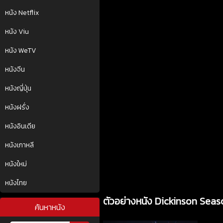
หนัง Netflix
หนัง Viu
หนัง WeTV
หนังจีน
หนังญี่ปุ่น
หนังฝรั่ง
หนังอินเดีย
หนังเกาหลี
หนังใหม่
หนังไทย
ตัวอย่างหนัง Dickinson Season
ค้นหาหนัง