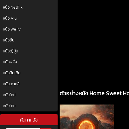
หนัง Netflix
หนัง Viu
หนัง WeTV
หนังจีน
หนังญี่ปุ่น
หนังฝรั่ง
หนังอินเดีย
หนังเกาหลี
ตัวอย่างหนัง Home Sweet Ho
หนังใหม่
หนังไทย
ค้นหาหนัง