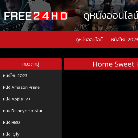
ดูหนังออนไลน์
ดูหนังออนไลน์
หนังใหม่ 202
Home Sweet H
หมวดหมู่
หนังใหม่ 2023
หนัง Amazon Prime
หนัง AppleTV+
หนัง Disney+ Hotstar
หนัง HBO
หนัง iQiyi