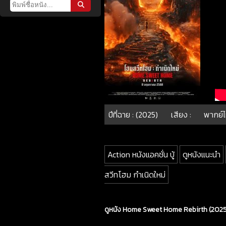
ปีที่ฉาย : (2025)
เสียง :
พากย์ไ
Action หนังแอคชั่น บู้
ดูหนังแนะนำ
สวีทโฮม กำเนิดใหม่
ดูหนัง Home Sweet Home Rebirth (2025)