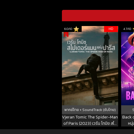
HD
6.0/10
4.7/10
พากย์ไทย + SoundTrack (ซับไทย)
Vjeran Tomic The Spider-Man
Back o
of Paris (2023) เวรัน โทมิช สไป
หนุ
เดอร์แมน แห่งปารีส