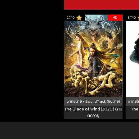
HD
6.7/10
5.7/10
พากย์ไทย + SoundTrack (ซับไทย)
พากย์ไ
The Blade of Wind (2020) ดาบ
The
ตัดวายุ