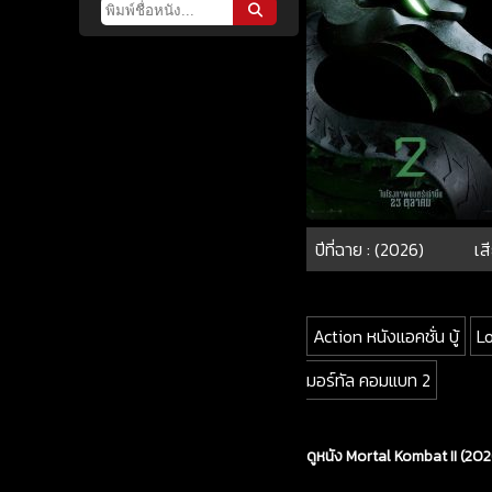
ปีที่ฉาย : (2026)
เส
Action หนังแอคชั่น บู้
L
มอร์ทัล คอมแบท 2
ดูหนัง Mortal Kombat II (20