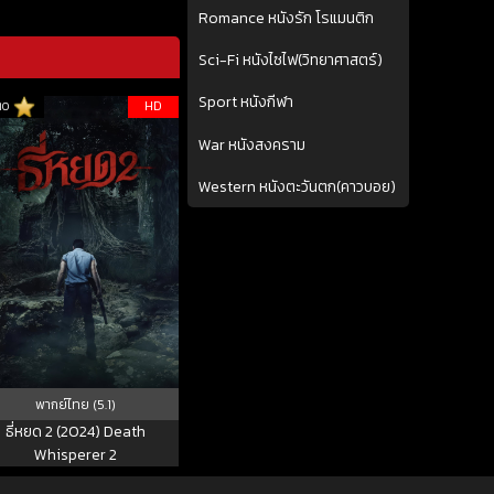
Romance หนังรัก โรแมนติก
Sci-Fi หนังไซไฟ(วิทยาศาสตร์)
Sport หนังกีฬา
HD
10
War หนังสงคราม
Western หนังตะวันตก(คาวบอย)
พากย์ไทย (5.1)
ธี่หยด 2 (2024) Death
Whisperer 2