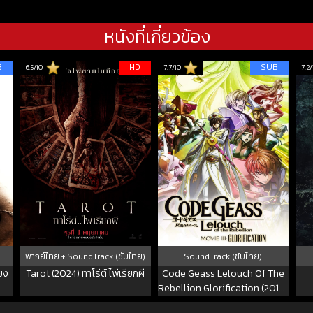
หนังที่เกี่ยวข้อง
B
HD
SUB
6.5/10
7.7/10
7.2/
พากย์ไทย + SoundTrack (ซับไทย)
SoundTrack (ซับไทย)
้ยง
Tarot (2024) ทาโร่ต์ ไพ่เรียกผี
Code Geass Lelouch Of The
Rebellion Glorification (2018)
การปฏิวัติของลูลูช บทที่ 3 หนทาง