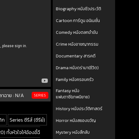
Biography หนังชีวประวัติ
Cartoon การ์ตูน อนิเมชั่น
Comedy หนังตลกขำขัน
Crime หนังอาชญากรรม
Documentary สารคดี
Drama หนังดร่ามา(ชีวิต)
Family หนังครอบครัว
Fantasy หนัง
ลาฉาย :
N/A
SERIES
แฟนตาซี(เทพนิยาย)
History หนังประวัติศาสตร์
ติก
Series ซีรีส์ (ซีรีย์)
Horror หนังสยองขวัญ
 ทั้งหัวใจให้อ๋องอี้ฉี
Mystery หนังลึกลับ