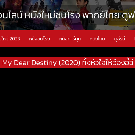
นไลน์ หนังใหม่ชนโรง พากย์ไทย ดูฟรี
งใหม่ 2023
หนังชนโรง
หนังการ์ตูน
หนังไทย
ดูซีรีย์
My Dear Destiny (2020) ทั้งหัวใจให้อ๋องอี้ฉี