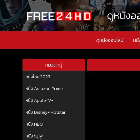
ดูหนังออ
ดูหนังออนไลน์
หนั
หมวดหมู่
หนังใหม่ 2023
หนัง Amazon Prime
หนัง AppleTV+
หนัง Disney+ Hotstar
หนัง HBO
หนัง iQiyi