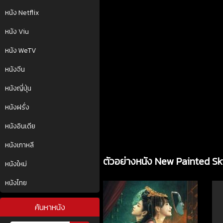
หนัง Netflix
หนัง Viu
หนัง WeTV
หนังจีน
หนังญี่ปุ่น
หนังฝรั่ง
หนังอินเดีย
หนังเกาหลี
ตัวอย่างหนัง New Painted Ski
หนังใหม่
หนังไทย
ค้นหาหนัง