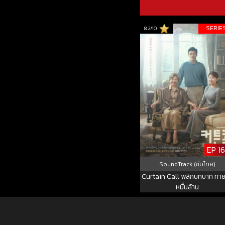
SERIE
8.2/10
EP 16
SoundTrack (ซับไทย)
Curtain Call พลิกบทบาท ทา
หมื่นล้าน