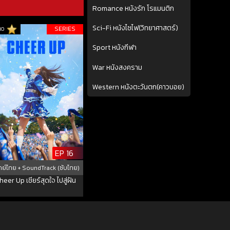
Romance หนังรัก โรแมนติก
Sci-Fi หนังไซไฟ(วิทยาศาสตร์)
SERIES
10
Sport หนังกีฬา
War หนังสงคราม
Western หนังตะวันตก(คาวบอย)
EP 16
ย์ไทย + SoundTrack (ซับไทย)
heer Up เชียร์สุดใจ ไปสู่ฝัน