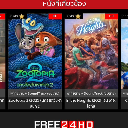
หนังที่เกี่ยวข้อง
S
HD
HD
6.2/10
7.5/10
8.3/
พากย์ไทย + SoundTrack (ซับไทย)
พากย์ไทย + SoundTrack (ซับไทย)
พาก
ยาท
Zootopia 2 (2025) นครสัตว์มหา
In the Heights (2021) อิน เดอะ
C
สนุก 2
ไฮท์ส