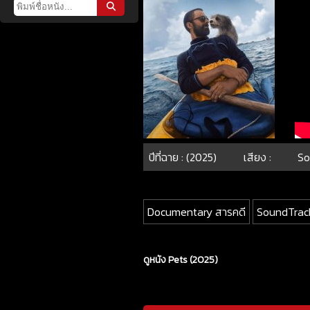
ปีที่ฉาย : (2025)
เสียง :
So
Documentary สารคดี
SoundTrac
ดูหนัง Pets (2025)