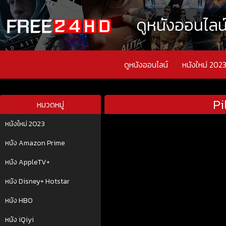
ดูหนังออนไลน์
ดูหนังออนไลน์
หนังใหม่ 202
Pi
หมวดหมู่
หนังใหม่ 2023
หนัง Amazon Prime
หนัง AppleTV+
หนัง Disney+ Hotstar
หนัง HBO
หนัง iQiyi