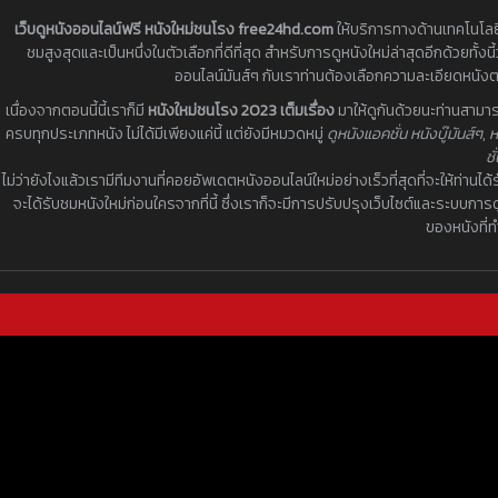
เว็บดูหนังออนไลน์ฟรี หนังใหม่ชนโรง free24hd.com
ให้บริการทางด้านเทคโนโลยี
ชมสูงสุดและเป็นหนึ่งในตัวเลือกที่ดีที่สุด สำหรับการดูหนังใหม่ล่าสุดอีกด้วยท
ออนไลน์มันส์ๆ กับเราท่านต้องเลือกความละเอียดหนัง
เนื่องจากตอนนี้นี้เราก็มี
หนังใหม่ชนโรง 2023 เต็มเรื่อง
มาให้ดูกันด้วยนะท่านสามาร
ครบทุกประเภทหนัง ไม่ได้มีเพียงแค่นี้ แต่ยังมีหมวดหมู่
ดูหนังแอคชั่น หนังบู๊มันส์ๆ
,
ห
ชั
ไม่ว่ายังไงแล้วเรามีทีมงานที่คอยอัพเดตหนังออนไลน์ใหม่อย่างเร็วที่สุดที่จะให้ท่าน
จะได้รับชมหนังใหม่ก่อนใครจากที่นี้ ซึ่งเราก็จะมีการปรับปรุงเว็บไซต์และระบบการด
ของหนังที่ท