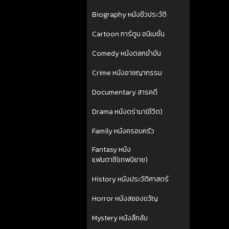
Biography หนังชีวประวัติ
Cartoon การ์ตูน อนิเมชั่น
Comedy หนังตลกขำขัน
Crime หนังอาชญากรรม
Documentary สารคดี
Drama หนังดร่ามา(ชีวิต)
Family หนังครอบครัว
Fantasy หนัง
แฟนตาซี(เทพนิยาย)
History หนังประวัติศาสตร์
Horror หนังสยองขวัญ
Mystery หนังลึกลับ