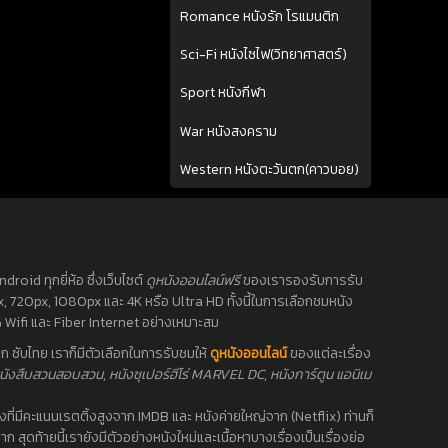
Romance หนังรัก โรแมนติก
Sci-Fi หนังไซไฟ(วิทยาศาสตร์)
Sport หนังกีฬา
War หนังสงคราม
Western หนังตะวันตก(คาวบอย)
oid ทุกยี่ห้อ ซึ่งเว็บไซต์
ดูหนังออนไลน์ฟรี
ของเรารองรับการรับ
0px, 720px, 1080px และ 4K หรือ Ultra HD ทั้งนี้ในการเลือกชมหนัง
 Wifi และ Fiber Internet อย่างเหมาะสม
 ซับไทย เราก็มีตัวเลือกในการรับชมให้
ดูหนังออนไลน์
ของแต่ละเรื่อง
นังสืบสวนสอบสวน
,
หนังซุเปอร์ฮีโร่ MARVEL DC
,
หนังการ์ตูน แอนิเม
นังที่มีคะแนนเรตติ้งสูงจาก IMDB และ หนังค่ายใหญ่จาก (Netflix) ท่านก็
สุดท้ายนี้เรายังมีตัวอย่างหนังใหม่และเนื้อหาบางเรื่องเป็นเรื่องย่อ