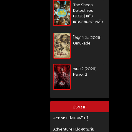
The Sheep
Detectives
(2026) แก๊ง
แกะรอยยอดนักสืบ
โอมุคาเดะ (2026)
Omukade
พนอ 2 (2026)
Panor 2
ประเภท
Action หนังแอคชั่น บู้
Adventure หนังผจญภัย