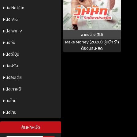
หนัง Netflix
หนัง Viu
หนัง WeTV
พากย์ไทย (5.1)
Make Money (2020) วุ่นนัก รัก
หนังจีน
ต้องประหยัด
หนังญี่ปุ่น
หนังฝรั่ง
หนังอินเดีย
หนังเกาหลี
หนังใหม่
หนังไทย
ค้นหาหนัง