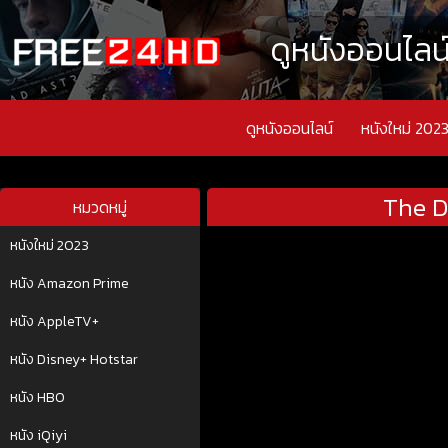
ดูหนังออนไลน์
ดูหนังออนไลน์
หนังใหม่ 202
The D
หมวดหมู่
หนังใหม่ 2023
หนัง Amazon Prime
หนัง AppleTV+
หนัง Disney+ Hotstar
หนัง HBO
หนัง iQiyi