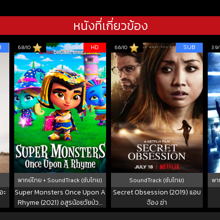
หนังที่เกี่ยวข้อง
B
HD
SUB
6.8/10
6.6/10
3.9/
พากย์ไทย + SoundTrack (ซับไทย)
SoundTrack (ซับไทย)
พาก
อะ
Super Monsters Once Upon A
Secret Obsession (2019) แอบ
Rhyme (2021) อสูรน้อยวัยป่วน
จ้อง ฆ่า
ณ กาลครั้งหนึ่ง