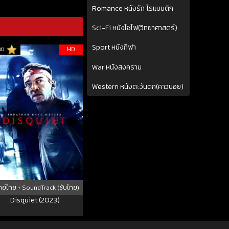
Romance หนังรัก โรแมนติก
Sci-Fi หนังไซไฟ(วิทยาศาสตร์)
Sport หนังกีฬา
HD
10
War หนังสงคราม
Western หนังตะวันตก(คาวบอย)
ย์ไทย + SoundTrack (ซับไทย)
Disquiet (2023)