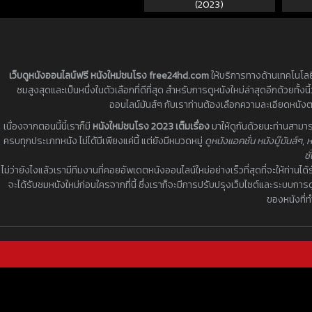
(2023)
เว็บดูหนังออนไลน์ฟรี หนังใหม่ชนโรง free24hd.com
ให้บริการทางด้านเทคโนโลยี
ชมสูงสุดและเป็นหนึ่งในตัวเลือกที่ดีที่สุด สำหรับการดูหนังใหม่ล่าสุดอีกด้วยท
ออนไลน์มันส์ๆ กับเราท่านต้องเลือกความละเอียดหนัง
เนื่องจากตอนนี้นี้เราก็มี
หนังใหม่ชนโรง 2023 เต็มเรื่อง
มาให้ดูกันด้วยนะท่านสามาร
ครบทุกประเภทหนัง ไม่ได้มีเพียงแค่นี้ แต่ยังมีหมวดหมู่
ดูหนังแอคชั่น หนังบู๊มันส์ๆ
,
ห
ชั
ไม่ว่ายังไงแล้วเรามีทีมงานที่คอยอัพเดตหนังออนไลน์ใหม่อย่างเร็วที่สุดที่จะให้ท่าน
จะได้รับชมหนังใหม่ก่อนใครจากที่นี้ ซึ่งเราก็จะมีการปรับปรุงเว็บไซต์และระบบการด
ของหนังที่ท