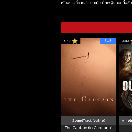
เรื่องราวที่ยากลำบากเมื่อเด็กหญิงคนหนึ่งช
SUB
6.1/10
5.8/10
SoundTrack (ซับไทย)
พากย์ไ
The Captain (Io Capitano)