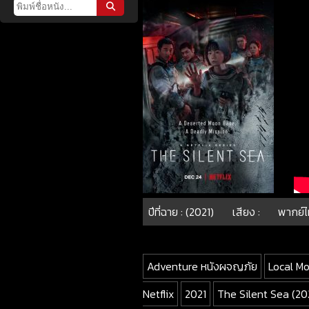
ปีที่ฉาย : (2021)
เสียง :
พากย์ไ
Adventure หนังผจญภัย
Local Mo
Netflix
2021
The Silent Sea (20