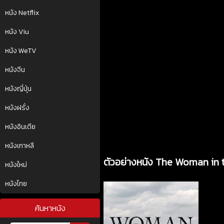
หนัง Netflix
หนัง Viu
หนัง WeTV
หนังจีน
หนังญี่ปุ่น
หนังฝรั่ง
หนังอินเดีย
หนังเกาหลี
ตัวอย่างหนัง The Woman in
หนังใหม่
หนังไทย
ค้นหาหนัง