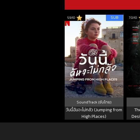
SUB
5.9/10
7.0/10
SoundTrack (ซับไทย)
วันนี้ฉันจะไม่กลัว (Jumping from
Th
High Places)
Desi