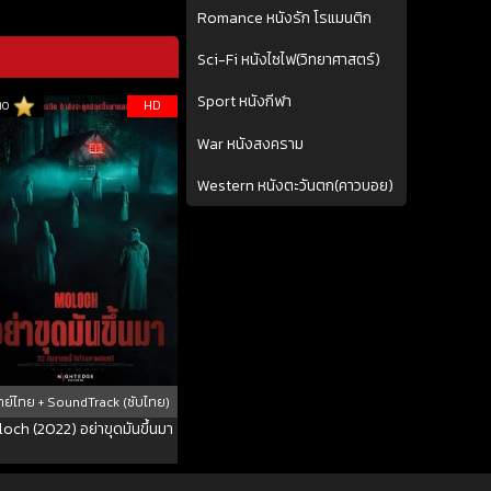
Romance หนังรัก โรแมนติก
Sci-Fi หนังไซไฟ(วิทยาศาสตร์)
Sport หนังกีฬา
HD
10
War หนังสงคราม
Western หนังตะวันตก(คาวบอย)
ย์ไทย + SoundTrack (ซับไทย)
och (2022) อย่าขุดมันขึ้นมา