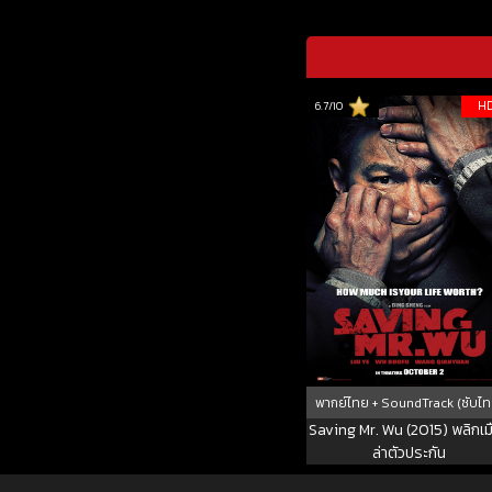
H
6.7/10
พากย์ไทย + SoundTrack (ซับไท
Saving Mr. Wu (2015) พลิกเม
ล่าตัวประกัน