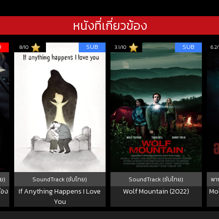
หนังที่เกี่ยวข้อง
D
SUB
SUB
8/10
3.1/10
6.2/
ย)
SoundTrack (ซับไทย)
SoundTrack (ซับไทย)
พาก
ือง
If Anything Happens I Love
Wolf Mountain (2022)
Mol
You