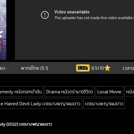
ียง :
พากย์ไทย (5.1)
6.5/10
เวลาฉ
omedy หนังตลกขำขัน
Drama หนังดร่ามา(ชีวิต)
Local Movie
หนั
te Haired Devil Lady เดชนางพญาผมขาว
เดชนางพญาผมขาว
 Lady (2022) เดชนางพญาผมขาว