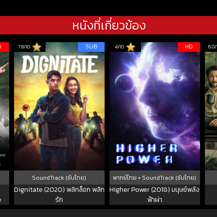
หนังที่เกี่ยวข้อง
D
SUB
HD
7.8/10
4/10
6.0/
SoundTrack (ซับไทย)
พากย์ไทย + SoundTrack (ซับไทย)
)
Dignitate (2020) พลิกล็อก พลิก
Higher Power (2018) มนุษย์พลัง
e
รัก
ฟ้าผ่า