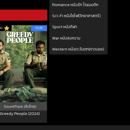
Romance หนังรัก โรแมนติก
Sci-Fi หนังไซไฟ(วิทยาศาสตร์)
Sport หนังกีฬา
SUB
10
War หนังสงคราม
Western หนังตะวันตก(คาวบอย)
SoundTrack (ซับไทย)
Greedy People (2024)