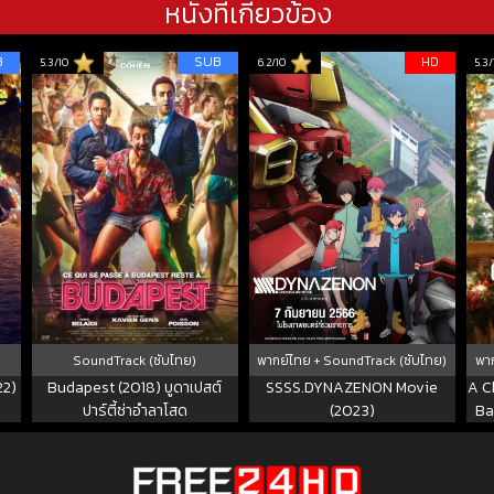
หนังที่เกี่ยวข้อง
B
SUB
HD
5.3/10
6.2/10
5.3/
SoundTrack (ซับไทย)
พากย์ไทย + SoundTrack (ซับไทย)
พาก
22)
Budapest (2018) บูดาเปสต์
SSSS.DYNAZENON Movie
A C
ปาร์ตี้ซ่าอำลาโสด
(2023)
Ba