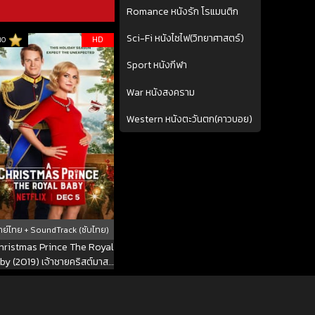
Romance หนังรัก โรแมนติก
Sci-Fi หนังไซไฟ(วิทยาศาสตร์)
HD
10
Sport หนังกีฬา
War หนังสงคราม
Western หนังตะวันตก(คาวบอย)
ย์ไทย + SoundTrack (ซับไทย)
hristmas Prince The Royal
by (2019) เจ้าชายคริสต์มาส
รัชทายาทน้อย