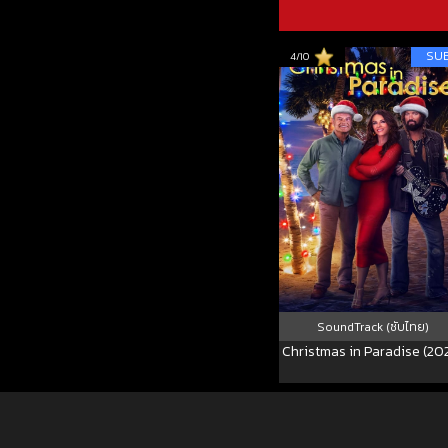
SU
4/10
SoundTrack (ซับไทย)
Christmas in Paradise (20